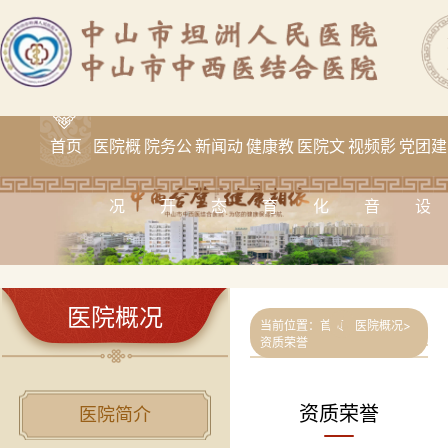
首页
医院概
院务公
新闻动
健康教
医院文
视频影
党团建
况
开
态
育
化
音
设
医院概况
当前位置：
首页
>
医院概况
>
资质荣誉
资质荣誉
医院简介